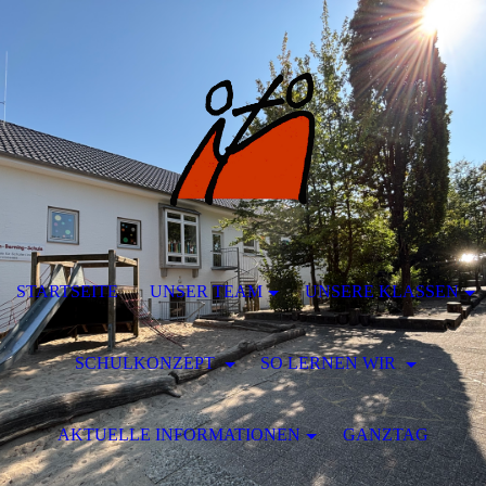
STARTSEITE
UNSER TEAM
UNSERE KLASSEN
SCHULKONZEPT
SO LERNEN WIR
AKTUELLE INFORMATIONEN
GANZTAG