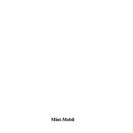
IMG_4369
IMG_4371
IMG_4360
IMG_4353
IMG_4383
IMG_4384
IMG_4392
IMG_4394
IMG_4399
IMG_4422
Mint-Mobil