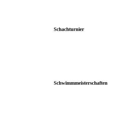
IMG_6955
Schachturnier
IMG_0442
IMG_0441 2
IMG_0436
Schwimmmeisterschaften
IMG_6894
IMG_6884
IMG_6882
IMG_6888