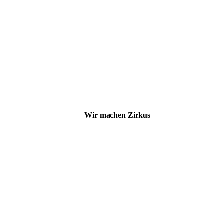
IMG_20240523_090148
IMG_20240523_090158
IMG_20240523_090143
IMG_20240523_090214
IMG_20240523_090205
IMG_20240523_093145
Wir machen Zirkus