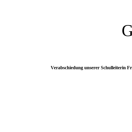
G
Verabschiedung unserer Schulleiterin F
IMG_4339
IMG_4342
IMG_4343
IMG_4346
IMG_4350