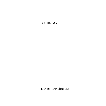
IMG_6904
IMG_6880
Natur-AG
4028031b-7aa2-4be9-8fe9-95c04d964c66
ac0a1467-6c09-4647-9bdd-7ce446571a76
f9a30e03-0e38-47a9-86a5-c67b162b5699
d28b1e7d-5787-46a1-9fdc-8f4d15816f52
c6c74f3a-5921-4691-9fca-08769a156c05
6881add1-1ad9-40ac-a203-873d5465e0cb
Die Maler sind da
613c0433-0ab1-40bf-afe6-6e7fec33e818